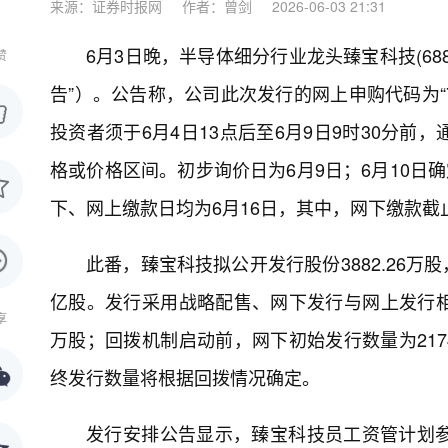
来源：证券时报网
作者：曾剑
2026-06-03 21:31
6月3日晚，半导体细分行业龙头臻宝科技(68
赞
告”）。公告称，公司此次发行的网上申购代码为“78
投资者须于6月4日13点后至6月9日9时30分
格或价格区间。初步询价日为6月9日；6月10日
下、网上缴款日均为6月16日，其中，网下缴款截
此番，臻宝科技拟公开发行股份3882.26万
亿股。发行采用战略配售、网下发行与网上发行相结
享
万股；回拨机制启动前，网下初始发行数量为2174
终发行数量将根据回拨情况确定。
发行安排公告显示，臻宝科技员工资管计划参与