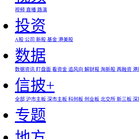
视频
直播
路演
投资
A股
公司
新股
基金
港美股
数据
数据资讯
盯盘面
看资金
追风向
解财报
淘新股
再融资
港
信披+
全部
沪市主板
深市主板
科创板
创业板
北交所
新三板
深
专题
地方