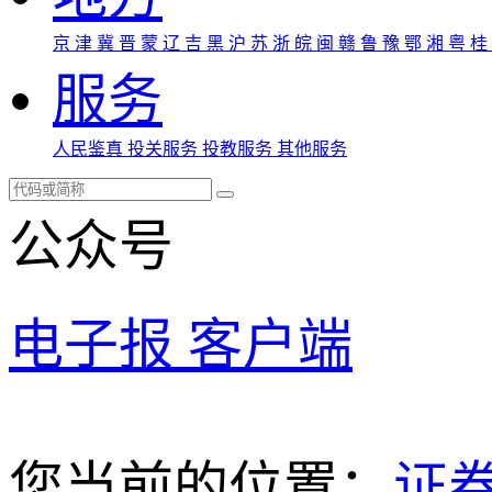
京
津
冀
晋
蒙
辽
吉
黑
沪
苏
浙
皖
闽
赣
鲁
豫
鄂
湘
粤
桂
服务
人民鉴真
投关服务
投教服务
其他服务
公众号
电子报
客户端
您当前的位置：
证