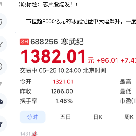
（原标题：芯片股爆发！）
赞
市值超8000亿元的寒武纪盘中大幅飙升，一
享