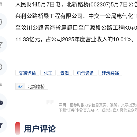
人民财讯5月7日电，
北新路桥(002307)5月
赞
兴利公路桥梁工程有限公司、中交一公局电气化工
至汶川公路青海省扁都口至门源段公路工程K0+000
11.33亿元，占公司2025年度营业收入的10.01%
交通运输
化工
青海
电气设备
建筑装饰
享
SZ
北新路桥
声明：证券时报力求信息真实、准确，文章提及
下载"证券时报"官方APP，或关注官方微信公
用户评论