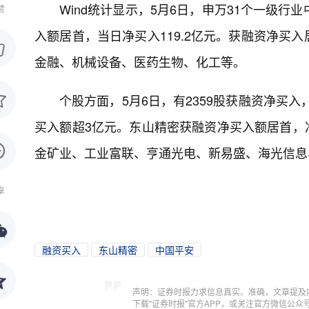
Wind统计显示，5月6日，申万31个一级
赞
入额居首，当日净买入119.2亿元。获融资净买
金融、机械设备、医药生物、化工等。
个股方面，5月6日，有2359股获融资净买入
买入额超3亿元。东山精密获融资净买入额居首，净
金矿业、工业富联、亨通光电、新易盛、海光信息
享
融资买入
东山精密
中国平安
声明：证券时报力求信息真实、准确，文章提及
下载"证券时报"官方APP，或关注官方微信公