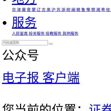
京
津
冀
晋
蒙
辽
吉
黑
沪
苏
浙
皖
闽
赣
鲁
豫
鄂
湘
粤
桂
服务
人民鉴真
投关服务
投教服务
其他服务
公众号
电子报
客户端
您当前的位置：
证