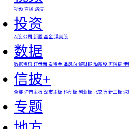
视频
直播
路演
投资
A股
公司
新股
基金
港美股
数据
数据资讯
盯盘面
看资金
追风向
解财报
淘新股
再融资
港
信披+
全部
沪市主板
深市主板
科创板
创业板
北交所
新三板
深
专题
地方