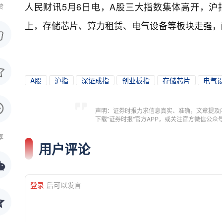
人民财讯5月6日电，
A股三大指数集体高开，沪指涨
赞
上，存储芯片、算力租赁、电气设备等板块走强，
A股
沪指
深证成指
创业板指
存储芯片
电气
声明：证券时报力求信息真实、准确，文章提及
下载"证券时报"官方APP，或关注官方微信公
享
用户评论
登录
后可以发言