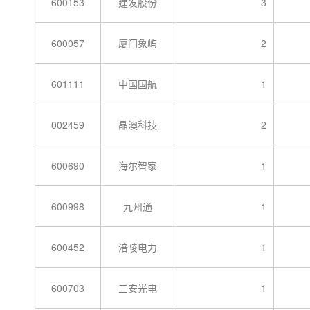
600153
建发股份
3
600057
厦门象屿
2
601111
中国国航
1
002459
晶澳科技
2
600690
海尔智家
1
600998
九州通
1
600452
涪陵电力
1
600703
三安光电
1