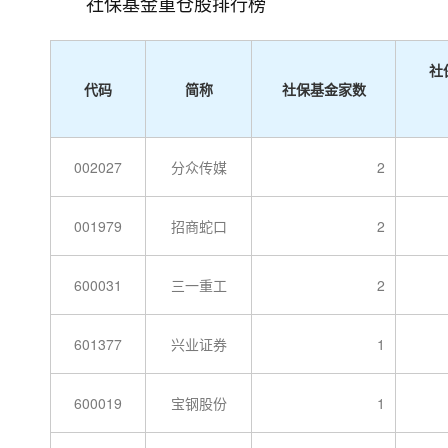
社保基金重仓股排行榜
社
代码
简称
社保基金家数
002027
分众传媒
2
001979
招商蛇口
2
600031
三一重工
2
601377
兴业证券
1
600019
宝钢股份
1