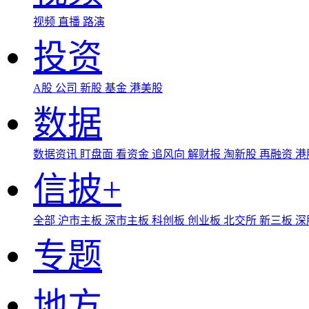
视频
直播
路演
投资
A股
公司
新股
基金
港美股
数据
数据资讯
盯盘面
看资金
追风向
解财报
淘新股
再融资
港
信披+
全部
沪市主板
深市主板
科创板
创业板
北交所
新三板
深
专题
地方