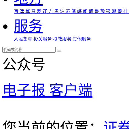
京
津
冀
晋
蒙
辽
吉
黑
沪
苏
浙
皖
闽
赣
鲁
豫
鄂
湘
粤
桂
服务
人民鉴真
投关服务
投教服务
其他服务
公众号
电子报
客户端
您当前的位置：
证