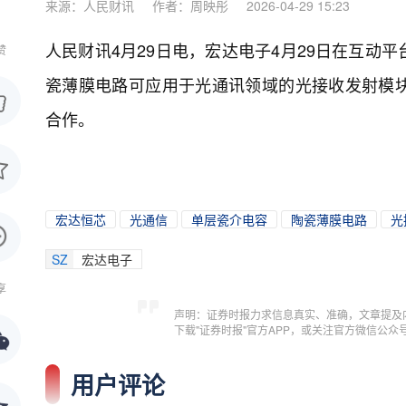
来源：人民财讯
作者：周映彤
2026-04-29 15:23
人民财讯4月29日电，
宏达电子4月29日在互动
赞
瓷薄膜电路可应用于光通讯领域的光接收发射模
合作。
宏达恒芯
光通信
单层瓷介电容
陶瓷薄膜电路
光
SZ
宏达电子
享
声明：证券时报力求信息真实、准确，文章提及
下载"证券时报"官方APP，或关注官方微信公
用户评论