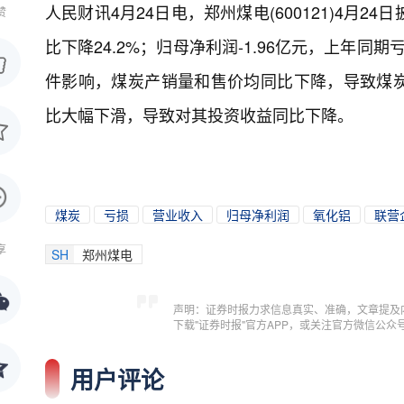
人民财讯4月24日电，
郑州煤电(600121)4月2
赞
比下降24.2%；归母净利润-1.96亿元，上年同
件影响，煤炭产销量和售价均同比下降，导致煤
比大幅下滑，导致对其投资收益同比下降。
煤炭
亏损
营业收入
归母净利润
氧化铝
联营
享
SH
郑州煤电
声明：证券时报力求信息真实、准确，文章提及
下载"证券时报"官方APP，或关注官方微信公
用户评论