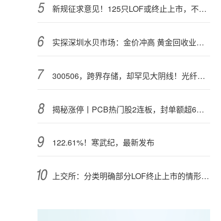
新规征求意见！125只LOF或终止上市，不影响基金正常投资运作
实探深圳水贝市场：金价冲高 黄金回收业务率先回暖
300506，跨界存储，却罕见大阴线！光纤需求激增，稀土细分原料，火了
揭秘涨停丨PCB热门股2连板，封单额超6亿元
122.61%！寒武纪，最新发布
上交所：分类明确部分LOF终止上市的情形和程序