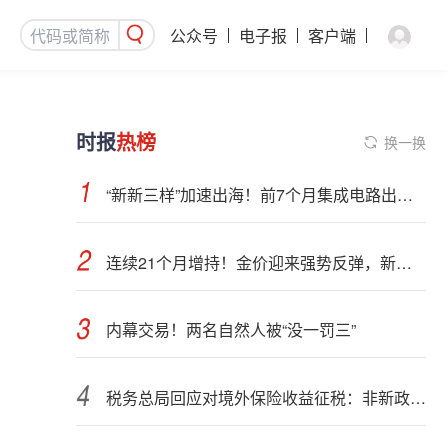
公众号
电子报
客户端
时报
热榜
换一换
“新新三样”加速出海！前7个月集成电路出口额接近翻倍
连续21个月增持！金价迎来强势反弹，新一轮上行窗口开启？
内幕交易！两名自然人被“没一罚三”
税务总局回应对境外保险收益征税：非新政策，无需过度解读