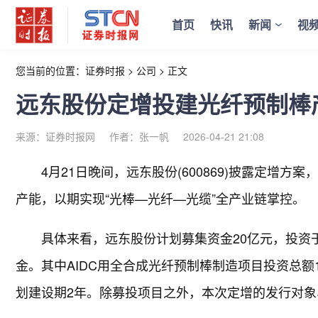
首页
快讯
新闻
视
您当前的位置：
证券时报
>
公司
>
正文
远东股份定增投建光纤预制棒
来源：证券时报网
作者：张一帆
2026-04-21 21:08
4月21日晚间，远东股份(600869)披露定增方
产能，以期实现“光棒—光纤—光缆”全产业链掌控。
具体来看，远东股份计划募集资金20亿元，投资
金。其中AIDC用全合成光纤预制棒制造项目投资总额1
划建设期2年。除募投项目之外，本次定增的发行对