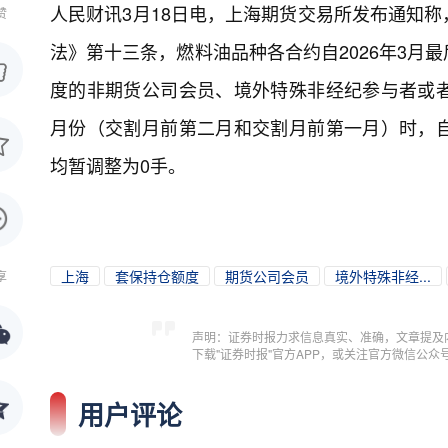
人民财讯3月18日电，
上海期货交易所发布通知称
赞
法》第十三条，燃料油品种各合约自2026年3月
度的非期货公司会员、境外特殊非经纪参与者或
月份（交割月前第二月和交割月前第一月）时，
均暂调整为0手。
上海
套保持仓额度
期货公司会员
境外特殊非经...
享
声明：证券时报力求信息真实、准确，文章提及
下载"证券时报"官方APP，或关注官方微信公
用户评论