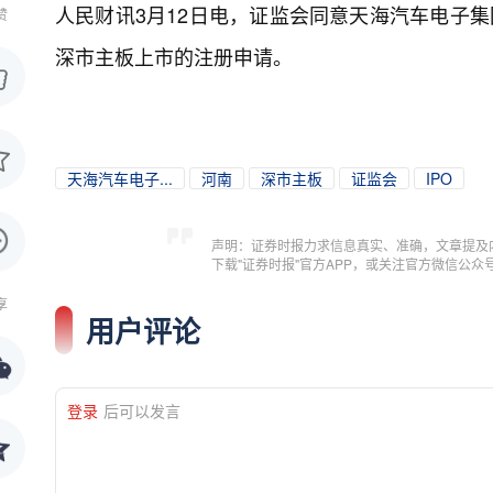
人民财讯3月12日电，
证监会同意天海汽车电子集
赞
深市主板上市的注册申请。
天海汽车电子...
河南
深市主板
证监会
IPO
声明：证券时报力求信息真实、准确，文章提及
下载"证券时报"官方APP，或关注官方微信公
享
用户评论
登录
后可以发言