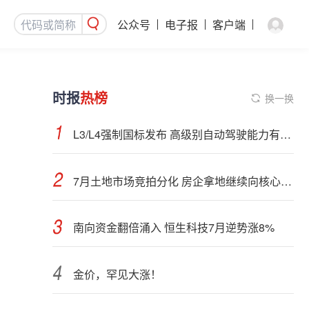
公众号
电子报
客户端
时报
热榜
换一换
L3/L4强制国标发布 高级别自动驾驶能力有望看齐“老司机”
7月土地市场竞拍分化 房企拿地继续向核心城市聚集
南向资金翻倍涌入 恒生科技7月逆势涨8%
金价，罕见大涨！