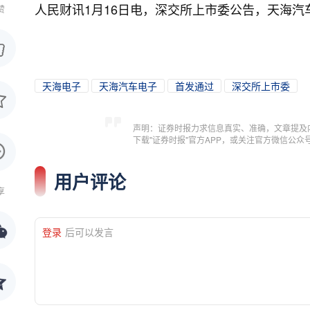
人民财讯1月16日电，
深交所上市委公告，天海汽
赞
天海电子
天海汽车电子
首发通过
深交所上市委
声明：证券时报力求信息真实、准确，文章提及
下载"证券时报"官方APP，或关注官方微信公
用户评论
享
登录
后可以发言