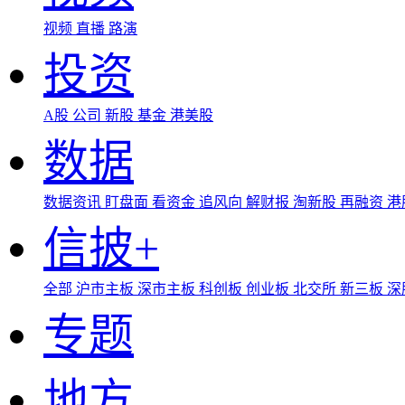
视频
直播
路演
投资
A股
公司
新股
基金
港美股
数据
数据资讯
盯盘面
看资金
追风向
解财报
淘新股
再融资
港
信披+
全部
沪市主板
深市主板
科创板
创业板
北交所
新三板
深
专题
地方