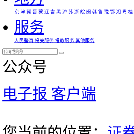
京
津
冀
晋
蒙
辽
吉
黑
沪
苏
浙
皖
闽
赣
鲁
豫
鄂
湘
粤
桂
服务
人民鉴真
投关服务
投教服务
其他服务
公众号
电子报
客户端
您当前的位置：
证