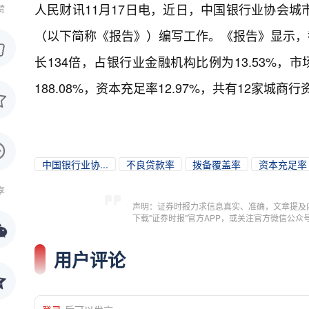
人民财讯11月17日电，
近日，中国银行业协会城
赞
（以下简称《报告》）编写工作。《报告》显示，截至
长134倍，占银行业金融机构比例为13.53%，市
188.08%，资本充足率12.97%，共有12家
中国银行业协...
不良贷款率
拨备覆盖率
资本充足率
享
声明：证券时报力求信息真实、准确，文章提及
下载"证券时报"官方APP，或关注官方微信公
用户评论