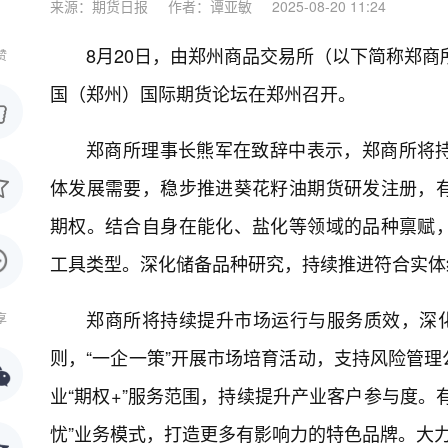
来源：期货日报
作者：谭亚敏
2025-08-20 11:24
8月20日，由郑州商品交易所（以下简称郑商
赞
国（郑州）国际期货论坛在郑州召开。
郑商所理事长熊军在致辞中表示，郑商所将
体发展需要，稳步推进葵花籽油期货研发注册，
期权。结合自身在能化、盐化等领域的品种禀赋
工具类型。深化储备品种研究，持续推进符合实体
郑商所将持续提升市场运行与服务质效，深化
享
则，“一企一策”开展市场培育活动，支持风险管
业“期权+”服务范围，持续提升产业客户参与度。有
忧”业务模式，打造更多有影响力的特色品牌。大