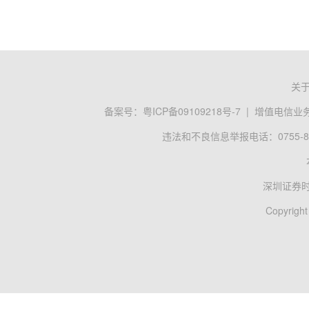
关
备案号：
粤ICP备09109218号-7
|
增值电信业务经
违法和不良信息举报电话：0755-83
深圳证券
Copyright