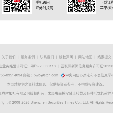
手机访问
下载证
证券时报网
苹果/安
关于我们
|
服务条例
|
联系我们
|
版权声明
|
网站地图
|
线索提交
业务经营许可证：粤B2-20080118
|
互联网新闻信息服务许可证101201
-83514034 邮箱：
bwb@stcn.com
中央网信办违法和不良信息举
本网站提供之资料或信息，仅供投资者参考，不构成投资建议。
证券时报社有限公司版权所有，未经书面授权禁止转载及各种形式的软件
right © 2008-2026 Shenzhen Securities Times Co., Ltd. All Rights Res