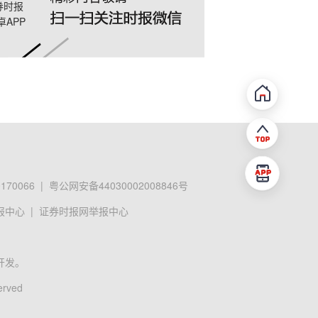
券时报
卓APP
70066
|
粤公网安备44030002008846号
报中心
|
证券时报网举报中心
开发。
erved