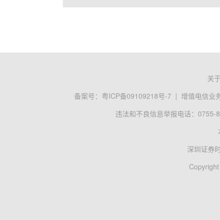
关
备案号：
粤ICP备09109218号-7
|
增值电信业务经
违法和不良信息举报电话：0755-83
深圳证券
Copyright