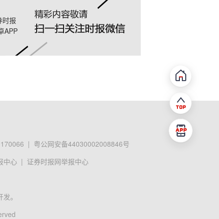
券时报
卓APP
70066
|
粤公网安备44030002008846号
报中心
|
证券时报网举报中心
开发。
erved