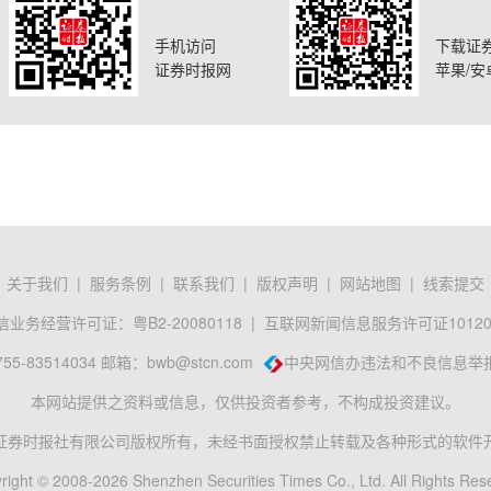
手机访问
下载证
证券时报网
苹果/安
关于我们
|
服务条例
|
联系我们
|
版权声明
|
网站地图
|
线索提交
业务经营许可证：粤B2-20080118
|
互联网新闻信息服务许可证101201
-83514034 邮箱：
bwb@stcn.com
中央网信办违法和不良信息举
本网站提供之资料或信息，仅供投资者参考，不构成投资建议。
证券时报社有限公司版权所有，未经书面授权禁止转载及各种形式的软件
right © 2008-2026 Shenzhen Securities Times Co., Ltd. All Rights Res