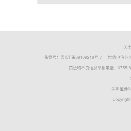
关
备案号：
粤ICP备09109218号-7
|
增值电信业务经
违法和不良信息举报电话：0755-83
深圳证券
Copyright