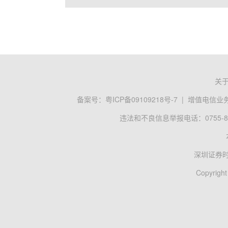
关
备案号：
粤ICP备09109218号-7
|
增值电信业务经
违法和不良信息举报电话：0755-83
深圳证券
Copyright