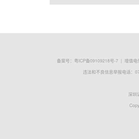
备案号：
粤ICP备09109218号-7
|
增值电信
违法和不良信息举报电话：0755
深圳
Copy