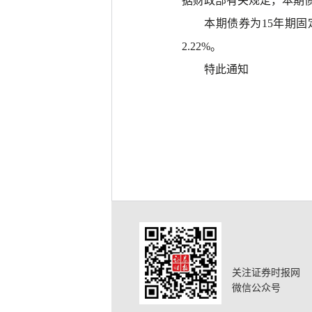
据
财政部
有关规定，本期
本期债券为
15年期固
2.22%。
特此通知
关注证券时报网
微信公众号