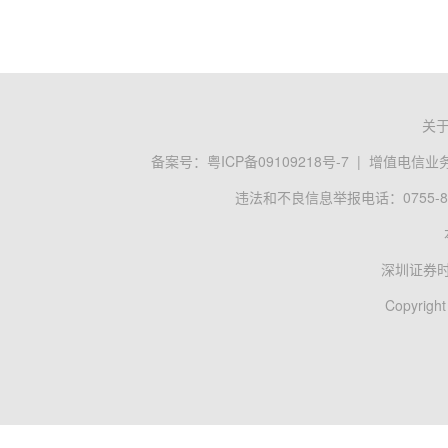
关
备案号：
粤ICP备09109218号-7
|
增值电信业务经
违法和不良信息举报电话：0755-83
深圳证券
Copyright