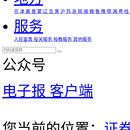
京
津
冀
晋
蒙
辽
吉
黑
沪
苏
浙
皖
闽
赣
鲁
豫
鄂
湘
粤
桂
服务
人民鉴真
投关服务
投教服务
其他服务
公众号
电子报
客户端
您当前的位置：
证