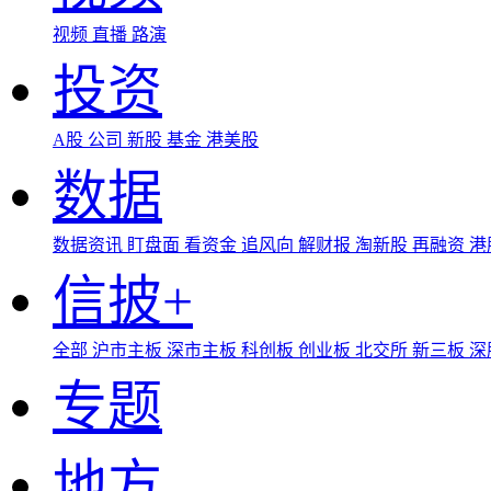
视频
直播
路演
投资
A股
公司
新股
基金
港美股
数据
数据资讯
盯盘面
看资金
追风向
解财报
淘新股
再融资
港
信披+
全部
沪市主板
深市主板
科创板
创业板
北交所
新三板
深
专题
地方