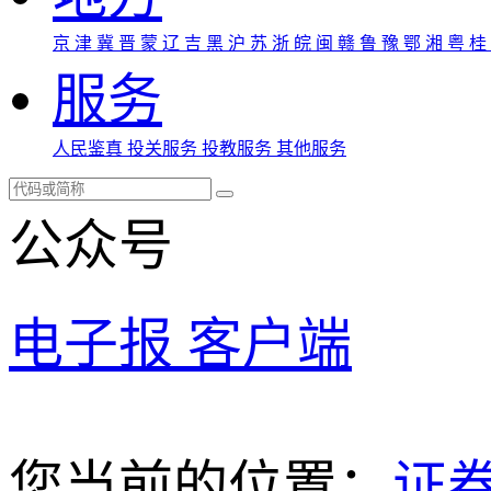
京
津
冀
晋
蒙
辽
吉
黑
沪
苏
浙
皖
闽
赣
鲁
豫
鄂
湘
粤
桂
服务
人民鉴真
投关服务
投教服务
其他服务
公众号
电子报
客户端
您当前的位置：
证