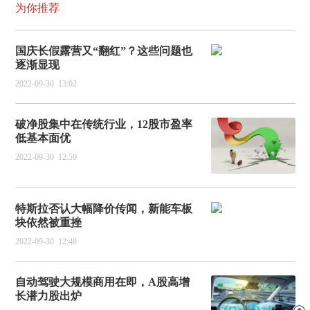
为你推荐
国庆长假露营又“翻红”？这些问题也
逐渐显现
2022-09-30
13:02
破净股集中在传统行业，12股市盈率
低基本面优
2022-09-30
12:59
特斯拉否认大幅降价传闻，新能车板
块依然被重挫
2022-09-30
12:48
自动驾驶大规模商用在即，A股高增
长潜力股出炉