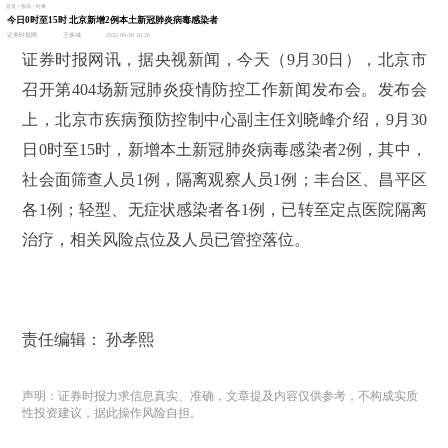
首页 > 快讯 > 时事
今日0时至15时 北京新增2例本土新冠肺炎病毒感染者
证券时报网
王焕城
2022-09-30 16:26
证券时报网讯，据央视新闻，今天（9月30日），北京市
召开第404场新冠肺炎疫情防控工作新闻发布会。发布会
上，北京市疾病预防控制中心副主任刘晓峰介绍，9月30
日0时至15时，新增本土新冠肺炎病毒感染者2例，其中，
社会面筛查人员1例，隔离观察人员1例；丰台区、昌平区
各1例；轻型、无症状感染者各1例，已转至定点医院隔离
治疗，相关风险点位及人员已管控落位。
责任编辑： 孙孝熙
声明：证券时报力求信息真实、准确，文章提及内容仅供参考，不构成实质
性投资建议，据此操作风险自担。