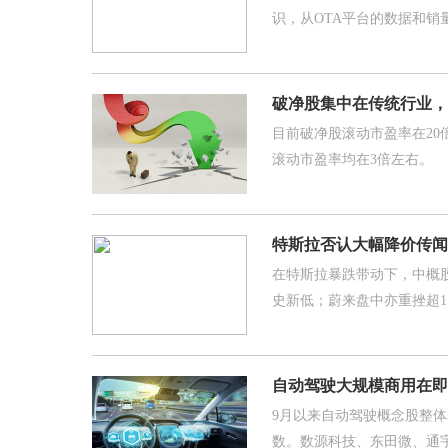
识，从OTA平台的数据和销
破净股集中在传统行业，
目前破净股滚动市盈率在20
滚动市盈率均在3倍左右。
特斯拉否认大幅降价传闻
在特斯拉暴跌带动下，中概
史新低；蔚来盘中亦重挫超1
自动驾驶大规模商用在即
9月以来自动驾驶概念股整体
数。数源科技、东田微、通宇