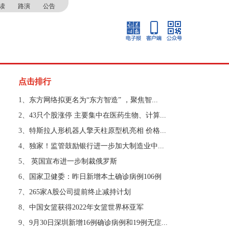
读
路演
公告
点击排行
1、
东方网络拟更名为“东方智造” ，聚焦智...
2、
43只个股涨停 主要集中在医药生物、计算...
3、
特斯拉人形机器人擎天柱原型机亮相 价格...
4、
独家！监管鼓励银行进一步加大制造业中...
5、
​ 英国宣布进一步制裁俄罗斯
6、
国家卫健委：昨日新增本土确诊病例106例
7、
265家A股公司提前终止减持计划
8、
中国女篮获得2022年女篮世界杯亚军
9、
9月30日深圳新增16例确诊病例和19例无症...