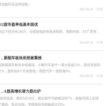
量也能印证这种趋势。
2022-09-30
13:02
12股市盈率低基本面优
倍以下的共有246只，估值较低的有振东制药、海航科技、ST广珠等，
2022-09-30
12:59
，新能车板块依然被重挫
股新能源车板块全线暴跌。小鹏汽车盘中一度大跌超11%，股价再创历
1%，股价创4个月来新低；理想汽车一度跌逾8%。
2022-09-30
12:48
，A股高增长潜力股出炉
表现低迷。截至9月29日，概念股平均跌幅达到7%，跑输同期上证指
通讯、联合光电、华锋股份等跌幅超过20%。