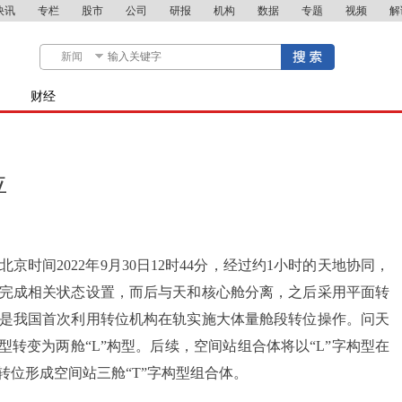
快讯
专栏
股市
公司
研报
机构
数据
专题
视频
解
财经
位
京时间2022年9月30日12时44分，经过约1小时的天地协同，
完成相关状态设置，而后与天和核心舱分离，之后采用平面转
是我国首次利用转位机构在轨实施大体量舱段转位操作。问天
型转变为两舱“L”构型。后续，空间站组合体将以“L”字构型在
位形成空间站三舱“T”字构型组合体。