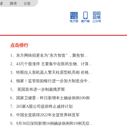
读
路演
公告
点击排行
1、
东方网络拟更名为“东方智造” ，聚焦智...
2、
43只个股涨停 主要集中在医药生物、计算...
3、
特斯拉人形机器人擎天柱原型机亮相 价格...
4、
独家！监管鼓励银行进一步加大制造业中...
5、
​ 英国宣布进一步制裁俄罗斯
6、
国家卫健委：昨日新增本土确诊病例106例
7、
265家A股公司提前终止减持计划
8、
中国女篮获得2022年女篮世界杯亚军
9、
9月30日深圳新增16例确诊病例和19例无症...