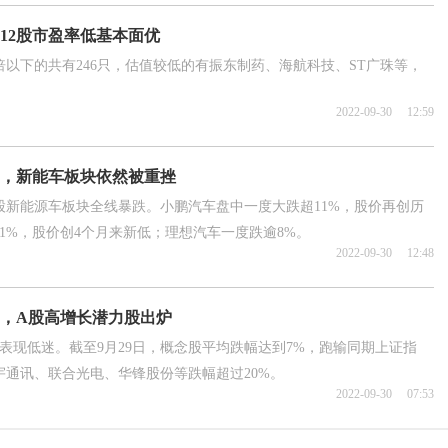
12股市盈率低基本面优
倍以下的共有246只，估值较低的有振东制药、海航科技、ST广珠等，
2022-09-30
12:59
，新能车板块依然被重挫
股新能源车板块全线暴跌。小鹏汽车盘中一度大跌超11%，股价再创历
1%，股价创4个月来新低；理想汽车一度跌逾8%。
2022-09-30
12:48
，A股高增长潜力股出炉
表现低迷。截至9月29日，概念股平均跌幅达到7%，跑输同期上证指
通讯、联合光电、华锋股份等跌幅超过20%。
2022-09-30
07:53