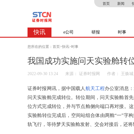
首页
新闻
快讯
e公司
研报
时事
您所在的位置：
首页
>
快讯
>
时事
我国成功实施问天实验舱转
2022-09-30 13:24
来源： 证券时报网
作者： 王焕城
证券时报网讯，据中国载人
航天工程
办公室消息：北
问天实验舱完成转位。转位期间，问天实验舱首先
位方式完成转位，并与节点舱侧向端口再对接。这
实验舱转位完成后，空间站组合体由两舱“一”字构
轨飞行，等待梦天实验舱发射、交会对接后，还将转