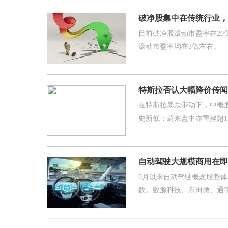
破净股集中在传统行业，
目前破净股滚动市盈率在20
滚动市盈率均在3倍左右。
特斯拉否认大幅降价传闻
在特斯拉暴跌带动下，中概
史新低；蔚来盘中亦重挫超1
自动驾驶大规模商用在即
9月以来自动驾驶概念股整体
数。数源科技、东田微、通宇