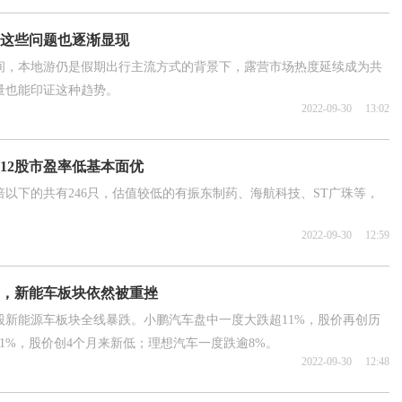
？这些问题也逐渐显现
间，本地游仍是假期出行主流方式的背景下，露营市场热度延续成为共
量也能印证这种趋势。
2022-09-30
13:02
12股市盈率低基本面优
倍以下的共有246只，估值较低的有振东制药、海航科技、ST广珠等，
2022-09-30
12:59
，新能车板块依然被重挫
股新能源车板块全线暴跌。小鹏汽车盘中一度大跌超11%，股价再创历
1%，股价创4个月来新低；理想汽车一度跌逾8%。
2022-09-30
12:48