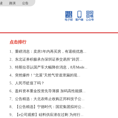
读
路演
公告
点击排行
1、
重磅消息：卖房1年内再买房，有退税优惠...
2、
东北证券积极承办深圳证券交易所“踔厉...
3、
特斯拉否认国产车大幅降价消息，8月Mode...
4、
突然爆炸！“北溪”天然气管道泄漏的现...
5、
人民币贬值了吗？
6、
盈科资本重金投资先导薄膜 加码高性能膜...
7、
公告精选：大北农终止收购正邦科技子公...
8、
【公告精选】宁德时代：国宏集团拟对公...
9、
【e公司观察】硅料供应潜在过剩 为何行...