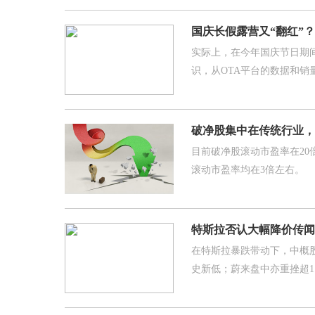
国庆长假露营又“翻红”
实际上，在今年国庆节日期
识，从OTA平台的数据和销
破净股集中在传统行业，
目前破净股滚动市盈率在20
滚动市盈率均在3倍左右。
特斯拉否认大幅降价传闻
在特斯拉暴跌带动下，中概
史新低；蔚来盘中亦重挫超1