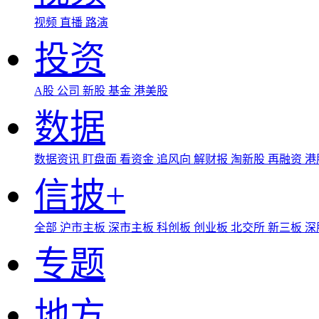
视频
直播
路演
投资
A股
公司
新股
基金
港美股
数据
数据资讯
盯盘面
看资金
追风向
解财报
淘新股
再融资
港
信披+
全部
沪市主板
深市主板
科创板
创业板
北交所
新三板
深
专题
地方