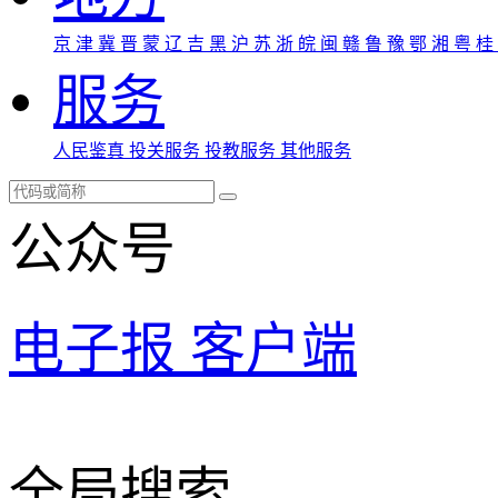
京
津
冀
晋
蒙
辽
吉
黑
沪
苏
浙
皖
闽
赣
鲁
豫
鄂
湘
粤
桂
服务
人民鉴真
投关服务
投教服务
其他服务
公众号
电子报
客户端
全局搜索