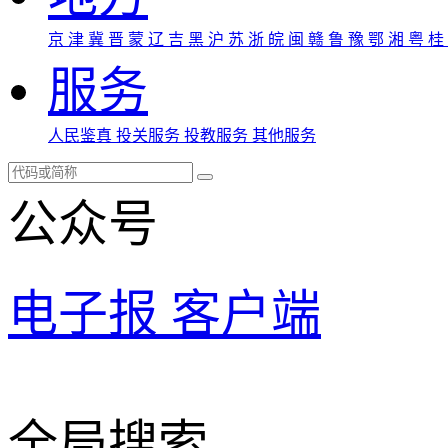
京
津
冀
晋
蒙
辽
吉
黑
沪
苏
浙
皖
闽
赣
鲁
豫
鄂
湘
粤
桂
服务
人民鉴真
投关服务
投教服务
其他服务
公众号
电子报
客户端
全局搜索