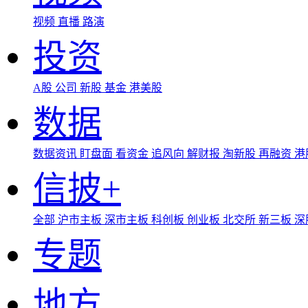
视频
直播
路演
投资
A股
公司
新股
基金
港美股
数据
数据资讯
盯盘面
看资金
追风向
解财报
淘新股
再融资
港
信披+
全部
沪市主板
深市主板
科创板
创业板
北交所
新三板
深
专题
地方