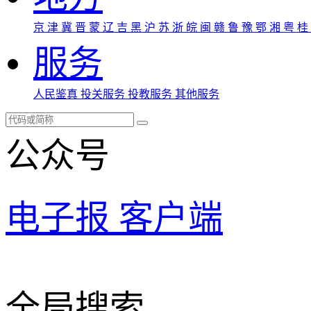
京
津
冀
晋
蒙
辽
吉
黑
沪
苏
浙
皖
闽
赣
鲁
豫
鄂
湘
粤
桂
服务
人民鉴真
投关服务
投教服务
其他服务
公众号
电子报
客户端
全局搜索