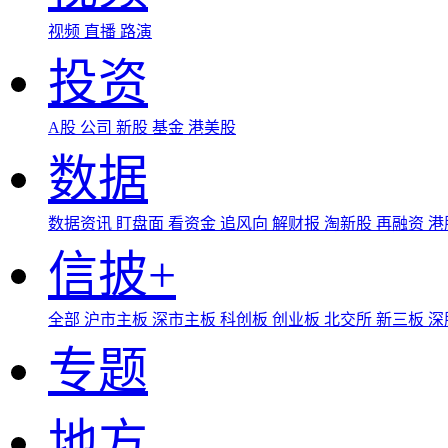
视频
直播
路演
投资
A股
公司
新股
基金
港美股
数据
数据资讯
盯盘面
看资金
追风向
解财报
淘新股
再融资
港
信披+
全部
沪市主板
深市主板
科创板
创业板
北交所
新三板
深
专题
地方