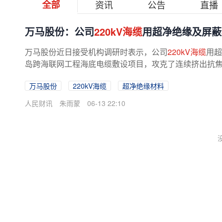
全部
资讯
公告
直播
万马股份：公司
220kV海缆
用超净绝缘及屏蔽
万马股份近日接受机构调研时表示，公司
220kV海缆
用超
岛跨海联网工程海底电缆敷设项目，攻克了连续挤出抗焦烧
万马股份
220kV海缆
超净绝缘材料
人民财讯
朱雨蒙
06-13 22:10