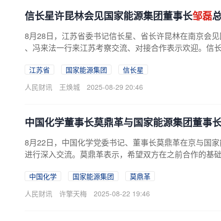
信长星许昆林会见国家能源集团董事长
邹磊
8月28日，江苏省委书记信长星、省长许昆林在南京会
、冯来法一行来江苏考察交流、对接合作表示欢迎。信长星
江苏省
国家能源集团
信长星
人民财讯
王焕城
2025-08-29 20:46
中国化学董事长莫鼎革与国家能源集团董事
8月22日，中国化学党委书记、董事长莫鼎革在京与国
进行深入交流。莫鼎革表示，希望双方在之前合作的基础上
中国化学
国家能源集团
莫鼎革
人民财讯
许擎天梅
2025-08-22 19:46