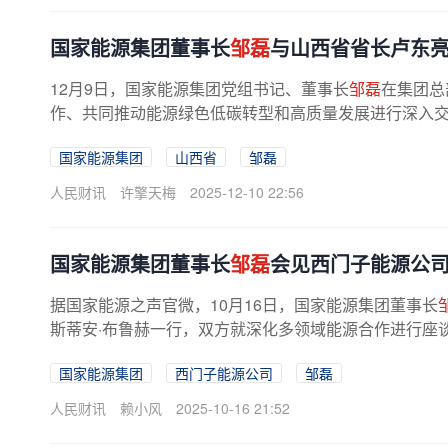
国家能源集团董事长
邹磊
与山西省省长卢东
12月9日，国家能源集团党组书记、董事长
邹磊
在集团总
作、共同推动能源绿色低碳转型和高质量发展进行深入交流
国家能源集团
山西省
邹磊
人民财讯
许擎天梅
2025-12-10 22:56
国家能源集团董事长
邹磊
会见西门子能源公司
据国家能源之声官微，10月16日，国家能源集团董事长
斯蒂安·布鲁赫一行，双方就深化多领域能源合作进行座
国家能源集团
西门子能源公司
邹磊
人民财讯
赖小风
2025-10-16 21:52