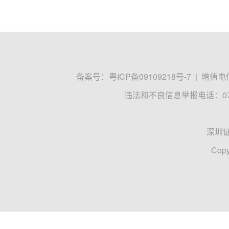
备案号：
粤ICP备09109218号-7
|
增值电信
违法和不良信息举报电话：0755
深圳
Copy