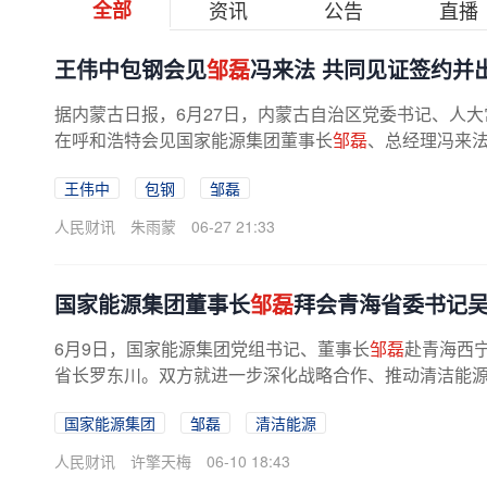
全部
资讯
公告
直播
王伟中包钢会见
邹磊
冯来法 共同见证签约并
据内蒙古日报，6月27日，内蒙古自治区党委书记、人
在呼和浩特会见国家能源集团董事长
邹磊
、总经理冯来法
王伟中
包钢
邹磊
人民财讯
朱雨蒙
06-27 21:33
国家能源集团董事长
邹磊
拜会青海省委书记
6月9日，国家能源集团党组书记、董事长
邹磊
赴青海西
省长罗东川。双方就进一步深化战略合作、推动清洁能源高
国家能源集团
邹磊
清洁能源
人民财讯
许擎天梅
06-10 18:43