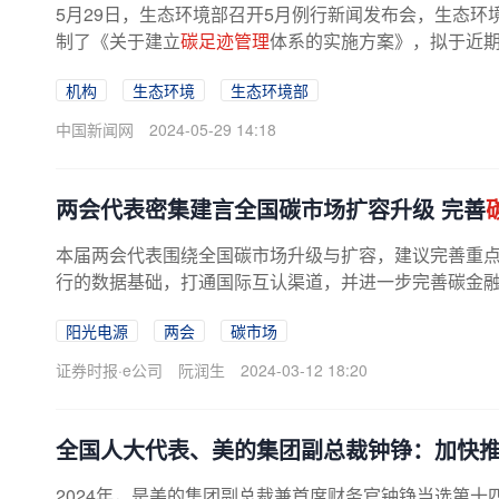
5月29日，生态环境部召开5月例行新闻发布会，生态
制了《关于建立
碳足迹管理
体系的实施方案》，拟于近期
机构
生态环境
生态环境部
中国新闻网
2024-05-29 14:18
两会代表密集建言全国碳市场扩容升级 完善
本届两会代表围绕全国碳市场升级与扩容，建议完善重
行的数据基础，打通国际互认渠道，并进一步完善碳金融
足迹信息是碳市场运行的重要基础...
阳光电源
两会
碳市场
证券时报·e公司
阮润生
2024-03-12 18:20
全国人大代表、美的集团副总裁钟铮：加快
2024年，是美的集团副总裁兼首席财务官钟铮当选第