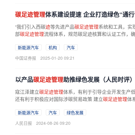
碳足迹管理
体系建设提速 企业打造绿色“通行
“我们引入西碳
迹
等先进产品
碳足迹管理
系统和工具，实
部
碳足迹管理
流程体系，规范碳足迹核算和认证工作，
中国铝业已开展了8种产品的碳...
新能源汽车
机构
汽车
中国证券报
2025-01-20 09:21
以产品
碳足迹管理
助推绿色发展（人民时评
寇江泽建立
碳足迹管理
体系，有利于引导企业开发生产
还有利于积极应对国际涉碳贸易政策 建立
碳足迹管理
体
产品、多个环节、多个领域，需...
新能源汽车
汽车
绿色发展
人民日报
2024-08-26 09:20