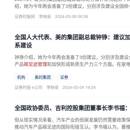
绍，她为今年两会准备了3份建议，分别涉及建设全国统
证券时报网
李映泉
2024-03-08 06:56
全国人大代表、美的集团副总裁钟铮：建议
系建设
钟铮介绍，她为今年两会准备了3份建议，分别涉及建设
产品
碳足迹管理
和加快形成新质生产力三个方面。在家
势，越来越多的跨国公司将“产品碳...
机构
美的集团
证券
证券时报·e公司
李映泉
2024-03-04 19:24
全国政协委员、吉利控股集团董事长李书福
但从现实情况来看，汽车产业的低碳发展仍然需要政策
推动汽车产品碳足迹的国际衔接互认。李书福认为，要推动