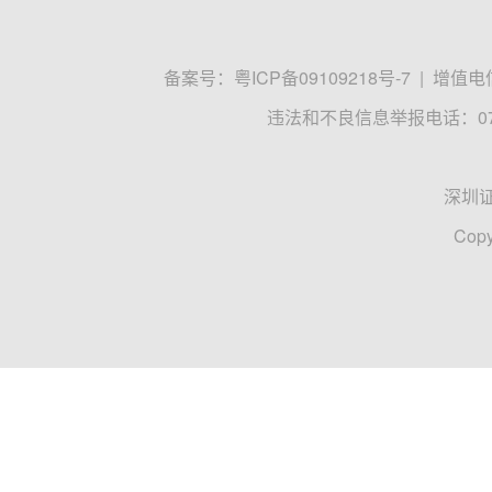
备案号：
粤ICP备09109218号-7
|
增值电信
违法和不良信息举报电话：0755
深圳
Copy