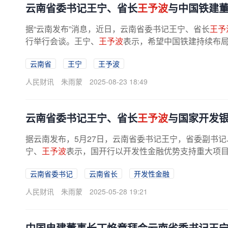
云南省委书记王宁、省长
王予波
与中国铁建
据“云南发布”消息，近日，云南省委书记王宁、省长
王予
行举行会谈。王宁、
王予波
表示，希望中国铁建持续布局
云南省
王宁
王予波
人民财讯
朱雨蒙
2025-08-23 18:49
云南省委书记王宁、省长
王予波
与国家开发
据云南发布，5月27日，云南省委书记王宁，省委副书记
宁、
王予波
表示，国开行以开发性金融优势支持重大项目
云南省委书记
云南省长
开发性金融
人民财讯
朱雨蒙
2025-05-28 19:21
中国电建董事长丁焰章拜会云南省委书记王