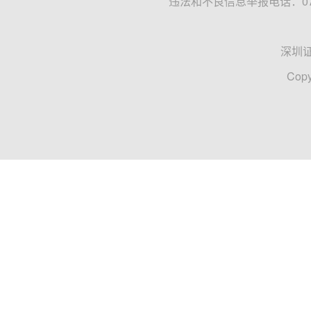
违法和不良信息举报电话：0755
深圳
Copy