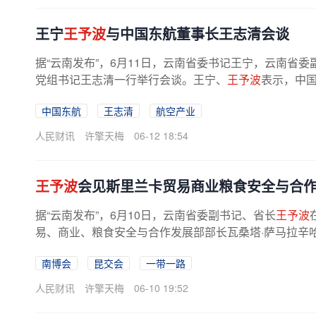
王宁
王予波
与中国东航董事长王志清会谈
据“云南发布”，6月11日，云南省委书记王宁，云南省委
党组书记王志清一行举行会谈。王宁、
王予波
表示，中国
中国东航
王志清
航空产业
人民财讯
许擎天梅
06-12 18:54
王予波
会见斯里兰卡贸易商业粮食安全与合作
据“云南发布”，6月10日，云南省委副书记、省长
王予波
易、商业、粮食安全与合作发展部部长瓦桑塔·萨马拉辛
南博会
昆交会
一带一路
人民财讯
许擎天梅
06-10 19:52