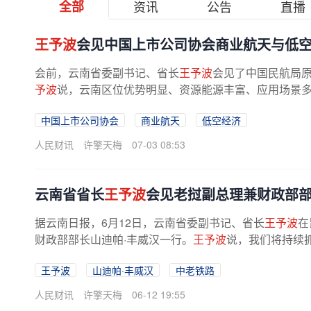
全部
资讯
公告
直播
王予波
会见中国上市公司协会商业航天与低
会前，云南省委副书记、省长
王予波
会见了中国民航局
予波
说，云南区位优势明显、资源能源丰富、应用场景多元
中国上市公司协会
商业航天
低空经济
人民财讯
许擎天梅
07-03 08:53
云南省省长
王予波
会见老挝副总理兼财政部部
据云南日报，6月12日，云南省委副书记、省长
王予波
在
财政部部长山迪帕·丰威汉一行。
王予波
说，我们将持续抓
王予波
山迪帕·丰威汉
中老铁路
人民财讯
许擎天梅
06-12 19:55