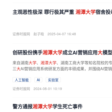
主观恶性极深 罪行极其严重
湘潭大学
宿舍投
证券时报网
赵子晗
2025-04-07 16:48
创研股份携手
湘潭大学
成立AI营销应用
大
模型
来自湖南
大学
、
湘潭大学
、湖南工商大学等知名院校的专
三
大
AI营销应用系统研发方面的丰硕成果，并围绕AI营销
人工智能
AI
实验室
证券时报网
2024-08-01 10:19
警方通报
湘潭大学
学生死亡事件