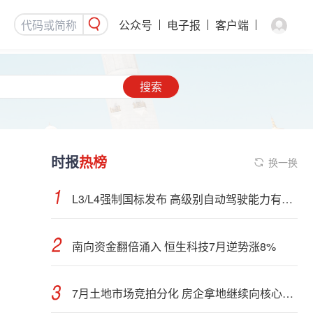
公众号
电子报
客户端
搜索
时报
热榜
换一换
L3/L4强制国标发布 高级别自动驾驶能力有望看齐“老司机”
南向资金翻倍涌入 恒生科技7月逆势涨8%
7月土地市场竞拍分化 房企拿地继续向核心城市聚集