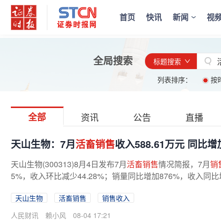
首页
快讯
新闻
视
全局搜索
标题搜索
列表排序：
按
全部
资讯
公告
直播
天山生物：7月
活畜销售
收入588.61万元 同比增加
天山生物(300313)8月4日发布7月
活畜销售
情况简报，7月
销
5%，收入环比减少44.28%；销量同比增加876%，收入同比增
天山生物
活畜销售
销售收入
人民财讯
赖小风
08-04 17:21