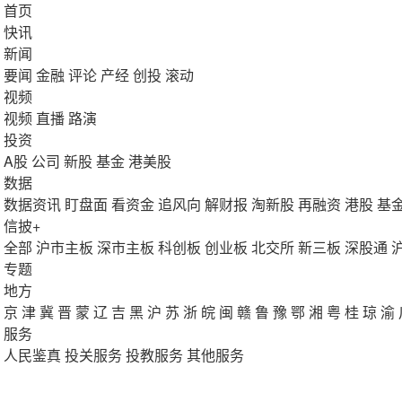
首页
快讯
新闻
要闻
金融
评论
产经
创投
滚动
视频
视频
直播
路演
投资
A股
公司
新股
基金
港美股
数据
数据资讯
盯盘面
看资金
追风向
解财报
淘新股
再融资
港股
基
信披+
全部
沪市主板
深市主板
科创板
创业板
北交所
新三板
深股通
专题
地方
京
津
冀
晋
蒙
辽
吉
黑
沪
苏
浙
皖
闽
赣
鲁
豫
鄂
湘
粤
桂
琼
渝
服务
人民鉴真
投关服务
投教服务
其他服务