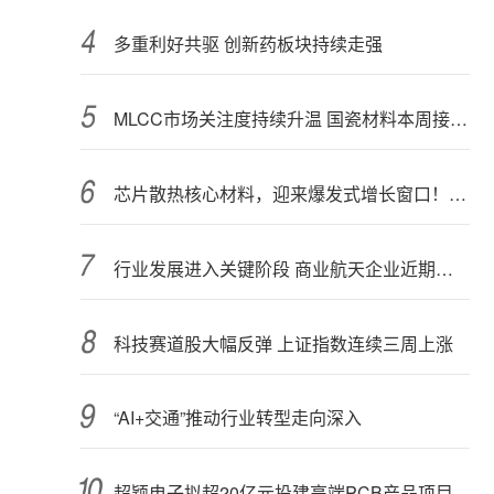
多重利好共驱 创新药板块持续走强
MLCC市场关注度持续升温 国瓷材料本周接受152家机构调研
芯片散热核心材料，迎来爆发式增长窗口！3只概念股年内涨幅翻倍
行业发展进入关键阶段 商业航天企业近期密集融资
科技赛道股大幅反弹 上证指数连续三周上涨
“AI+交通”推动行业转型走向深入
超颖电子拟超20亿元投建高端PCB产品项目