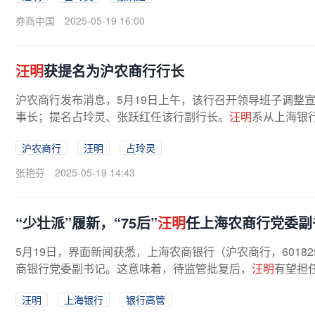
券商中国
2025-05-19 16:00
汪明
获提名为沪农商行行长
沪农商行发布消息，5月19日上午，该行召开领导班子调整
事长；提名占玲灵、张跃红任该行副行长。
汪明
系从上海银行
沪农商行
汪明
占玲灵
张艳芬
2025-05-19 14:43
“少壮派”履新，“75后”
汪明
任上海农商行党委副
5月19日，界面新闻获悉，上海农商银行（沪农商行，6018
商银行党委副书记。这意味着，待监管批复后，
汪明
有望担任
汪明
上海银行
银行高管