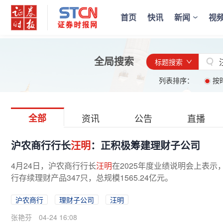
首页
快讯
新闻
视
全局搜索
标题搜索
列表排序：
按
全部
资讯
公告
直播
沪农商行行长
汪明
：正积极筹建理财子公司
4月24日，沪农商行行长
汪明
在2025年度业绩说明会上表示
行存续理财产品347只，总规模1565.24亿元。
沪农商行
理财子公司
汪明
张艳芬
04-24 16:08