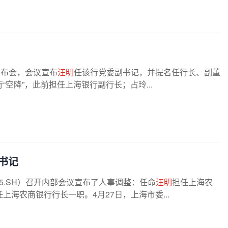
宣布会，会议宣布
汪明
任该行党委副书记，并提名任行长、副董
“空降”，此前担任上海银行副行长；占玲...
书记
25.SH）召开内部会议宣布了人事调整：任命
汪明
担任上海农
上海农商银行行长一职。4月27日，上海市委...