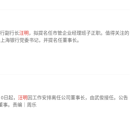
银行副行长
汪明
，拟提名任市管企业经理班子正职。值得关注的
任上海银行党委书记，并提名任董事长。
10日起，
汪明
因工作安排离任公司董事长，由武俊接任。公告
董事。责编｜周乐