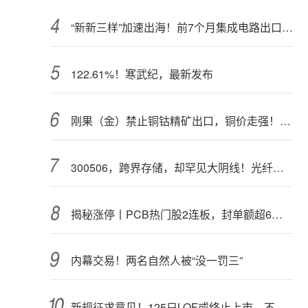
“新新三样”加速出海！前7个月集成电路出口额接近翻倍
122.61%！寒武纪，最新发布
刚果（金）禁止铜钴精矿出口，铜价走强！多家公司最新回应
300506，跨界存储，却罕见大阴线！光纤需求激增，稀土细分原料，火了
揭秘涨停丨PCB热门股2连板，封单额超6亿元
内幕交易！两名自然人被“没一罚三”
新规征求意见！125只LOF或终止上市，不影响基金正常投资运作