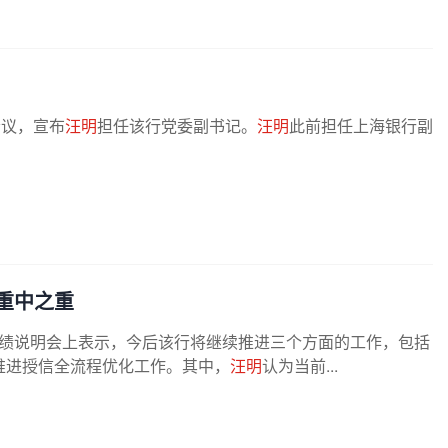
会议，宣布
汪明
担任该行党委副书记。
汪明
此前担任上海银行副
重中之重
度业绩说明会上表示，今后该行将继续推进三个方面的工作，包括
推进授信全流程优化工作。其中，
汪明
认为当前...