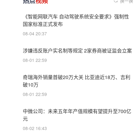
热点
视频
换一换
《智能网联汽车 自动驾驶系统安全要求》强制性
国家标准正式发布
08-04 20:37
涉嫌违反账户实名制等规定 2家券商被证监会立案
08-01 22:59
奇瑞海外销量首破20万大关 比亚迪近18万、吉利
破10万
08-01 22:59
中微公司：未来五年年产值规模有望提升至700亿
元
08-02 16:43