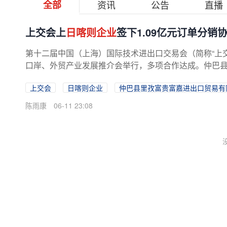
全部
资讯
公告
直播
上交会上
日喀则企业
签下1.09亿元订单分销
第十二届中国（上海）国际技术进出口交易会（简称“上交会
口岸、外贸产业发展推介会举行，多项合作达成。仲巴县里
上交会
日喀则企业
仲巴县里孜富贵富嘉进出口贸易有
陈雨康
06-11 23:08