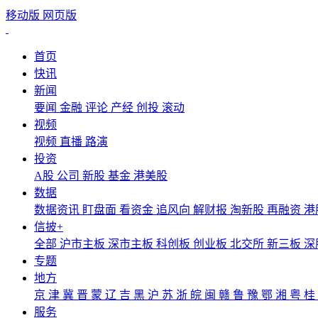
移动版
网页版
首页
快讯
新闻
要闻
金融
评论
产经
创投
滚动
视频
视频
直播
路演
投资
A股
公司
新股
基金
港美股
数据
数据资讯
盯盘面
看资金
追风向
解财报
淘新股
再融资
港
信披+
全部
沪市主板
深市主板
科创板
创业板
北交所
新三板
深
专题
地方
京
津
冀
晋
蒙
辽
吉
黑
沪
苏
浙
皖
闽
赣
鲁
豫
鄂
湘
粤
桂
服务