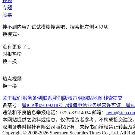
视频
专题
股票
搜不到内容？试试模糊搜索吧，搜索框左侧可以切
换模式~
没有更多了...
时报
热榜
换一换
热点
视频
换一换
关于我们
|
服务条例
|
联系我们
|
版权声明
|
网站地图
|
线索提交
备案号：
粤ICP备09109218号-7
|
增值电信业务经营许可证：粤B2-20
违法和不良信息举报电话：0755-83514034 邮箱：
bwb@stcn.co
本网站提供之资料或信息，仅供投资者参考，不构成投资建议
深圳证券时报社有限公司版权所有，未经书面授权禁止转载及
Copyright © 2008-2026 Shenzhen Securities Times Co., Ltd. All Rig