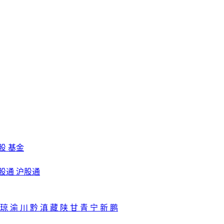
股
基金
股通
沪股通
琼
渝
川
黔
滇
藏
陕
甘
青
宁
新
鹏