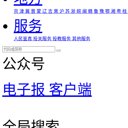
京
津
冀
晋
蒙
辽
吉
黑
沪
苏
浙
皖
闽
赣
鲁
豫
鄂
湘
粤
桂
服务
人民鉴真
投关服务
投教服务
其他服务
公众号
电子报
客户端
全局搜索