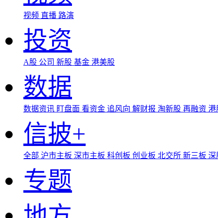
视频
直播
路演
投资
A股
公司
新股
基金
港美股
数据
数据资讯
盯盘面
看资金
追风向
解财报
淘新股
再融资
港
信披+
全部
沪市主板
深市主板
科创板
创业板
北交所
新三板
深
专题
地方