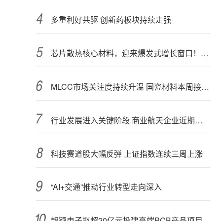
多重利好共驱 创新药板块持续走强
芯片散热核心材料，迎来爆发式增长窗口！3只概念股年内涨幅翻倍
MLCC市场关注度持续升温 国瓷材料本周接受152家机构调研
行业发展进入关键阶段 商业航天企业近期密集融资
科技赛道股大幅反弹 上证指数连续三周上涨
“AI+交通”推动行业转型走向深入
超颖电子拟超20亿元投建高端PCB产品项目