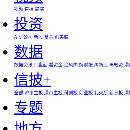
视频
直播
路演
投资
A股
公司
新股
基金
港美股
数据
数据资讯
盯盘面
看资金
追风向
解财报
淘新股
再融资
港
信披+
全部
沪市主板
深市主板
科创板
创业板
北交所
新三板
深
专题
地方