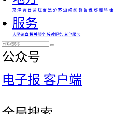
京
津
冀
晋
蒙
辽
吉
黑
沪
苏
浙
皖
闽
赣
鲁
豫
鄂
湘
粤
桂
服务
人民鉴真
投关服务
投教服务
其他服务
公众号
电子报
客户端
全局搜索